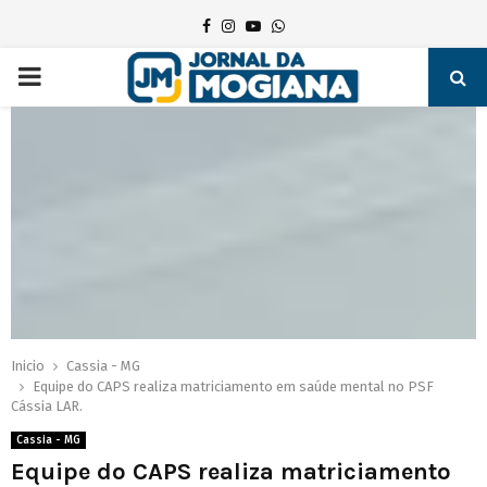
Facebook
Instagram
Youtube
Whatsapp
PRIMARY
MENU
Inicio
Cassia - MG
Equipe do CAPS realiza matriciamento em saúde mental no PSF
Cássia LAR.
Cassia - MG
Equipe do CAPS realiza matriciamento