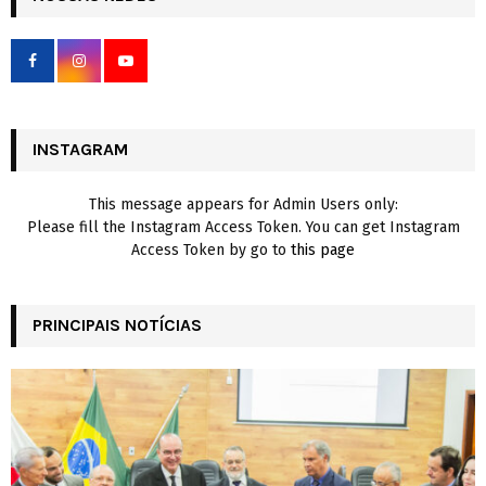
h
f
A
o
r
R
:
C
INSTAGRAM
H
This message appears for Admin Users only:
Please fill the Instagram Access Token. You can get Instagram
Access Token by go to
this page
PRINCIPAIS NOTÍCIAS