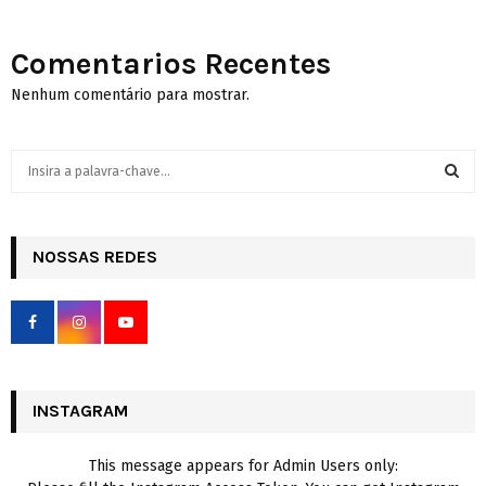
Comentarios Recentes
Nenhum comentário para mostrar.
S
e
a
S
r
c
NOSSAS REDES
E
h
f
A
o
r
R
:
C
INSTAGRAM
H
This message appears for Admin Users only: