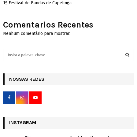
1º Festival de Bandas de Capetinga
Comentarios Recentes
Nenhum comentário para mostrar.
S
e
a
S
r
c
NOSSAS REDES
E
h
f
A
o
r
R
:
C
INSTAGRAM
H