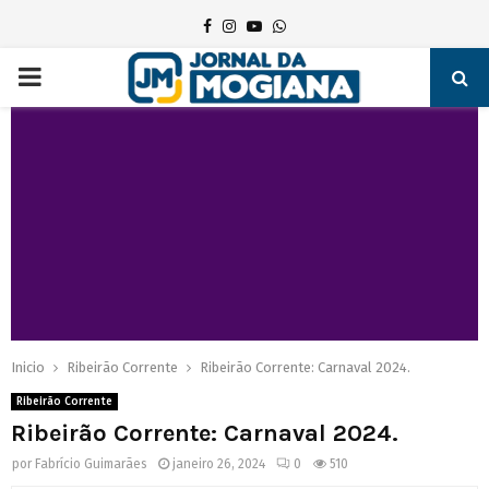
Facebook
Instagram
Youtube
Whatsapp
PRIMARY
MENU
Inicio
Ribeirão Corrente
Ribeirão Corrente: Carnaval 2024.
Ribeirão Corrente
Ribeirão Corrente: Carnaval 2024.
por
Fabrício Guimarães
janeiro 26, 2024
0
510