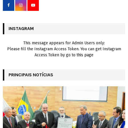
o
r
R
:
C
INSTAGRAM
H
This message appears for Admin Users only:
Please fill the Instagram Access Token. You can get Instagram
Access Token by go to
this page
PRINCIPAIS NOTÍCIAS