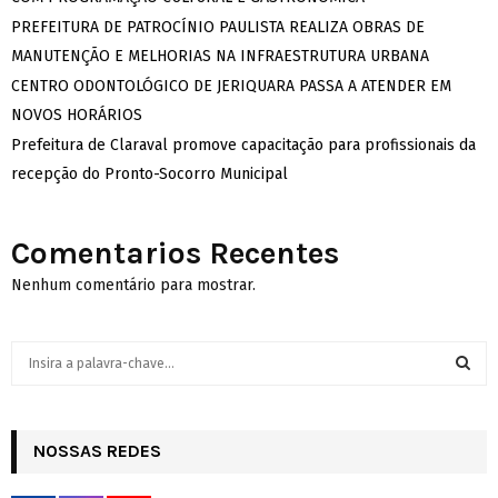
PREFEITURA DE PATROCÍNIO PAULISTA REALIZA OBRAS DE
MANUTENÇÃO E MELHORIAS NA INFRAESTRUTURA URBANA
CENTRO ODONTOLÓGICO DE JERIQUARA PASSA A ATENDER EM
NOVOS HORÁRIOS
Prefeitura de Claraval promove capacitação para profissionais da
recepção do Pronto-Socorro Municipal
Comentarios Recentes
Nenhum comentário para mostrar.
S
e
a
S
r
c
NOSSAS REDES
E
h
f
A