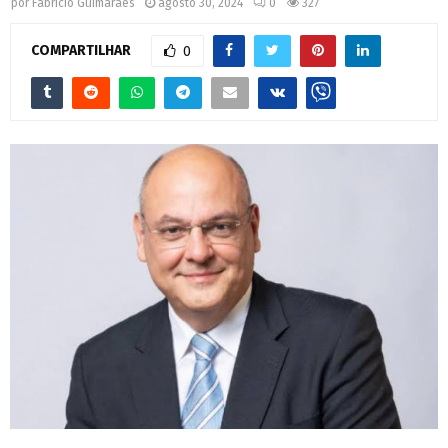
por
Fabrício Guimarães
agosto 30, 2024
0
327
COMPARTILHAR
0