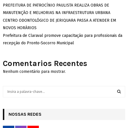
PREFEITURA DE PATROCÍNIO PAULISTA REALIZA OBRAS DE
MANUTENÇÃO E MELHORIAS NA INFRAESTRUTURA URBANA
CENTRO ODONTOLÓGICO DE JERIQUARA PASSA A ATENDER EM
NOVOS HORÁRIOS
Prefeitura de Claraval promove capacitação para profissionais da
recepção do Pronto-Socorro Municipal
Comentarios Recentes
Nenhum comentário para mostrar.
S
e
a
S
r
c
NOSSAS REDES
E
h
f
A