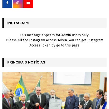
o
r
R
:
C
INSTAGRAM
H
This message appears for Admin Users only:
Please fill the Instagram Access Token. You can get Instagram
Access Token by go to
this page
PRINCIPAIS NOTÍCIAS