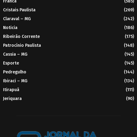
Franca
(585)
Cristais Paulista
(269)
Claraval – MG
(242)
Noticia
(186)
Ribeirão Corrente
(175)
Patrocínio Paulista
(148)
Cassia – MG
(145)
Esporte
(145)
Pedregulho
(144)
Ibiraci – MG
(134)
Itirapuã
(111)
Jeriquara
(90)