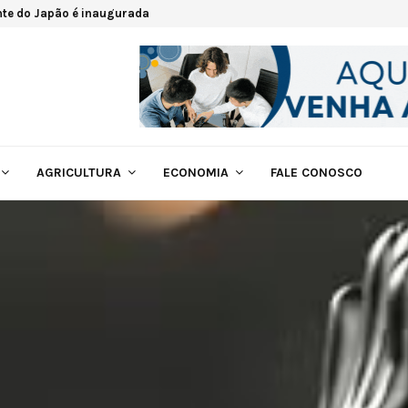
nte do Japão é inaugurada
AGRICULTURA
ECONOMIA
FALE CONOSCO