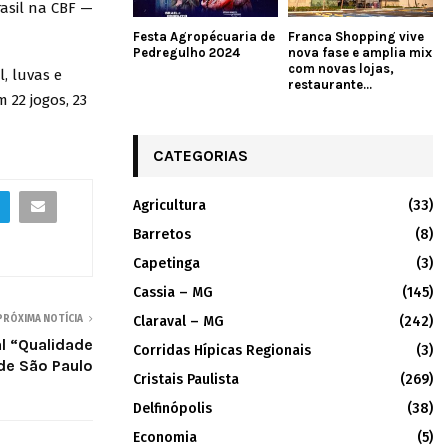
asil na CBF —
Festa Agropécuaria de
Franca Shopping vive
Pedregulho 2024
nova fase e amplia mix
com novas lojas,
, luvas e
restaurante...
 22 jogos, 23
CATEGORIAS
Agricultura
(33)
Barretos
(8)
Capetinga
(3)
Cassia – MG
(145)
Claraval – MG
(242)
PRÓXIMA NOTÍCIA
l “Qualidade
Corridas Hípicas Regionais
(3)
de São Paulo
Cristais Paulista
(269)
Delfinópolis
(38)
Economia
(5)