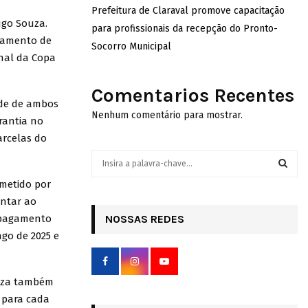
Prefeitura de Claraval promove capacitação
ugo Souza.
para profissionais da recepção do Pronto-
agamento de
Socorro Municipal
inal da Copa
Comentarios Recentes
ade de ambos
Nenhum comentário para mostrar.
rantia no
arcelas do
S
e
ometido por
a
S
r
ntar ao
c
o pagamento
NOSSAS REDES
E
h
ngo de 2025 e
f
A
o
r
R
uza também
:
 para cada
C