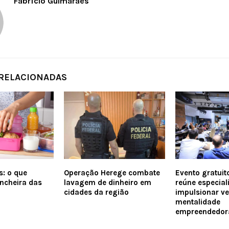
Fabrício Guimarães
 RELACIONADAS
s: o que
Operação Herege combate
Evento gratuit
ancheira das
lavagem de dinheiro em
reúne especial
cidades da região
impulsionar v
mentalidade
empreendedor