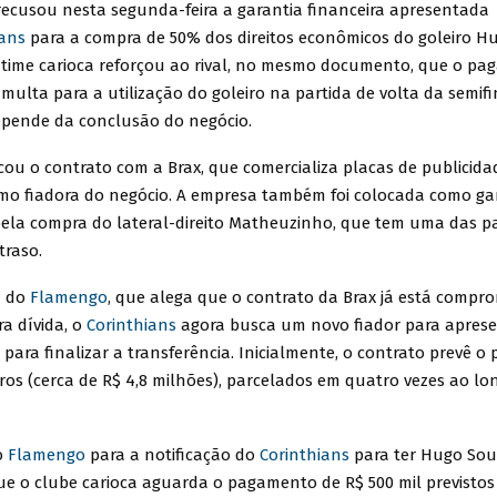
ecusou nesta segunda-feira a garantia financeira apresentada
ians
para a compra de 50% dos direitos econômicos do goleiro H
o time carioca reforçou ao rival, no mesmo documento, que o p
 multa para a utilização do goleiro na partida de volta da semif
depende da conclusão do negócio.
cou o contrato com a Brax, que comercializa placas de publicid
omo fiadora do negócio. A empresa também foi colocada como ga
la compra do lateral-direito Matheuzinho, que tem uma das p
traso.
a do
Flamengo
, que alega que o contrato da Brax já está compr
a dívida, o
Corinthians
agora busca um novo fiador para aprese
 para finalizar a transferência. Inicialmente, o contrato prevê 
ros (cerca de R$ 4,8 milhões), parcelados em quatro vezes ao lo
o
Flamengo
para a notificação do
Corinthians
para ter Hugo So
que o clube carioca aguarda o pagamento de R$ 500 mil previstos