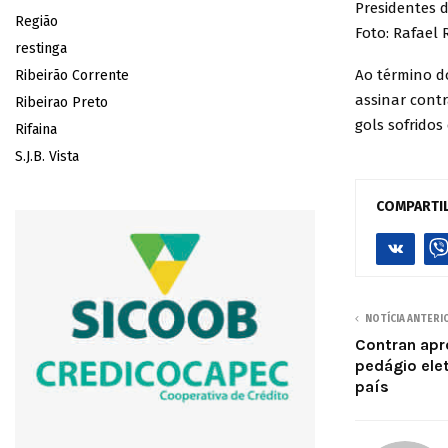
Presidentes 
Região
Foto: Rafael 
restinga
Ao término d
Ribeirão Corrente
assinar cont
Ribeirao Preto
gols sofridos
Rifaina
S.J.B. Vista
COMPARTI
NOTÍCIA ANTERI
Contran apr
pedágio ele
país