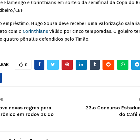
de Flamengo e Corinthians em sorteio da semifinal da Copa do Br
Ribeiro/CBF
o empréstimo, Hugo Souza deve receber uma valorização salarial
rato com o
Corinthians
válido por cinco temporadas. O goleiro tem
 e quatro pênaltis defendidos pelo Timão.
LHAR
0
OR
ova novas regras para
23.º Concurso Estadua
trônico em rodovias do
do Café 