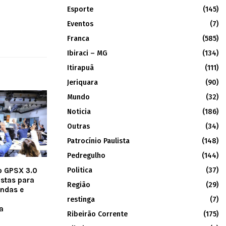
Esporte
(145)
Eventos
(7)
Franca
(585)
Ibiraci – MG
(134)
Itirapuã
(111)
Jeriquara
(90)
Mundo
(32)
Noticia
(186)
Outras
(34)
Patrocínio Paulista
(148)
Pedregulho
(144)
Politica
(37)
o GPSX 3.0
istas para
Região
(29)
endas e
restinga
(7)
a
Ribeirão Corrente
(175)