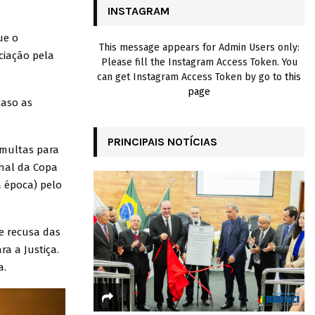
INSTAGRAM
H
ue o
This message appears for Admin Users only:
ciação pela
Please fill the Instagram Access Token. You
can get Instagram Access Token by go to
this
page
caso as
PRINCIPAIS NOTÍCIAS
multas para
inal da Copa
a época) pelo
e recusa das
ra a Justiça.
a.