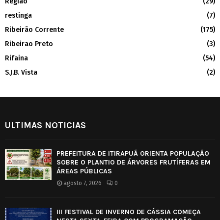
Região
(29)
restinga
(7)
Ribeirão Corrente
(175)
Ribeirao Preto
(3)
Rifaina
(54)
S.J.B. Vista
(2)
ULTIMAS NOTICIAS
PREFEITURA DE ITIRAPUÃ ORIENTA POPULAÇÃO
SOBRE O PLANTIO DE ÁRVORES FRUTÍFERAS EM
ÁREAS PÚBLICAS
agosto 7, 2026
0
III FESTIVAL DE INVERNO DE CÁSSIA COMEÇA