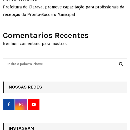
Prefeitura de Claraval promove capacitação para profissionais da
recepção do Pronto-Socorro Municipal
Comentarios Recentes
Nenhum comentário para mostrar.
S
e
a
S
r
c
NOSSAS REDES
E
h
f
A
o
r
R
:
C
INSTAGRAM