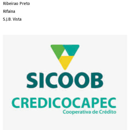
Ribeirao Preto
Rifaina
S.J.B. Vista